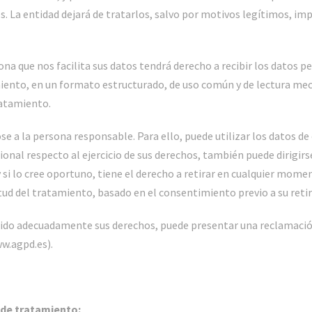
La entidad dejará de tratarlos, salvo por motivos legítimos, impe
ona que nos facilita sus datos tendrá derecho a recibir los datos 
iento, en un formato estructurado, de uso común y de lectura mecá
ratamiento.
ose a la persona responsable. Para ello, puede utilizar los datos de 
nal respecto al ejercicio de sus derechos, también puede dirigirse
si lo cree oportuno, tiene el derecho a retirar en cualquier mom
licitud del tratamiento, basado en el consentimiento previo a su reti
dido adecuadamente sus derechos, puede presentar una reclamación
ww.agpd.es).
 de tratamiento: